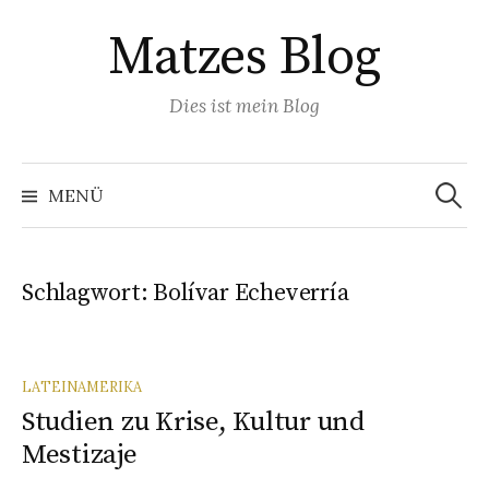
Springe
Matzes Blog
zum
Inhalt
Dies ist mein Blog
Suchen
nach:
MENÜ
Schlagwort:
Bolívar Echeverría
LATEINAMERIKA
Studien zu Krise, Kultur und
Mestizaje