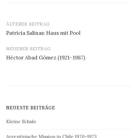
ÄLTERER BEITRAG
Beitrags-
Patricia Salinas: Haus mit Pool
Navigation
NEUERER BEITRAG
Héctor Abad Gómez (1921–1987)
NEUESTE BEITRÄGE
Kleine Schule
Argentinische Mission in Chile 1970–1973