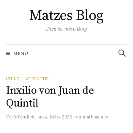
Springe
Matzes Blog
zum
Inhalt
Dies ist mein Blog
Suchen
nach:
MENÜ
CHILE
LITERATUR
/
Inxilio von Juan de
Quintil
Veröffentlicht
am
4. März 2026
von
mathiasmex