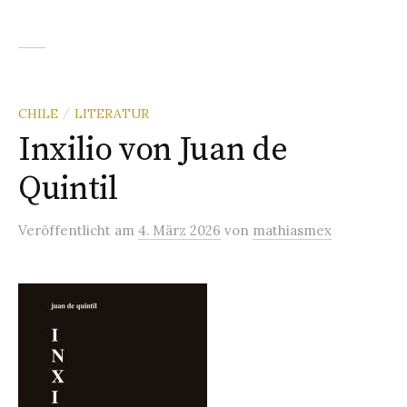
CHILE
LITERATUR
/
Inxilio von Juan de
Quintil
Veröffentlicht
am
4. März 2026
von
mathiasmex