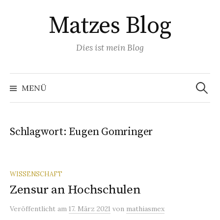
Springe
Matzes Blog
zum
Inhalt
Dies ist mein Blog
Suchen
nach:
MENÜ
Schlagwort:
Eugen Gomringer
WISSENSCHAFT
Zensur an Hochschulen
Veröffentlicht
am
17. März 2021
von
mathiasmex