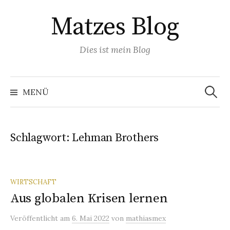
Springe
Matzes Blog
zum
Inhalt
Dies ist mein Blog
Suchen
nach:
MENÜ
Schlagwort:
Lehman Brothers
WIRTSCHAFT
Aus globalen Krisen lernen
Veröffentlicht
am
6. Mai 2022
von
mathiasmex