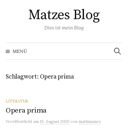
Springe
Matzes Blog
zum
Inhalt
Dies ist mein Blog
Suchen
nach:
MENÜ
Schlagwort:
Opera prima
LITERATUR
Opera prima
Veröffentlicht
am
15. August 2020
von
mathiasmex