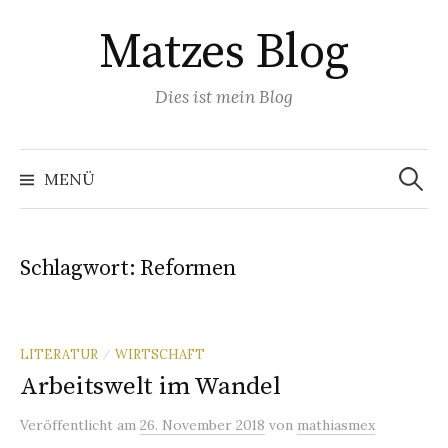
Springe
Matzes Blog
zum
Inhalt
Dies ist mein Blog
Suchen
nach:
MENÜ
Schlagwort:
Reformen
LITERATUR
WIRTSCHAFT
/
Arbeitswelt im Wandel
Veröffentlicht
am
26. November 2018
von
mathiasmex