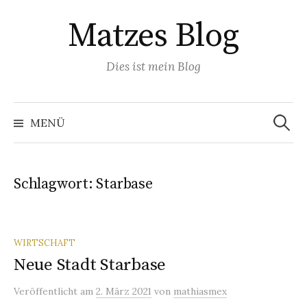
Springe
Matzes Blog
zum
Inhalt
Dies ist mein Blog
Suchen
nach:
MENÜ
Schlagwort:
Starbase
WIRTSCHAFT
Neue Stadt Starbase
Veröffentlicht
am
2. März 2021
von
mathiasmex