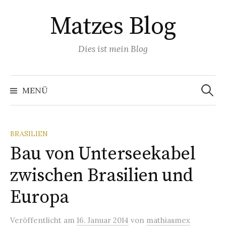
Springe
Matzes Blog
zum
Inhalt
Dies ist mein Blog
Suchen
nach:
MENÜ
BRASILIEN
Bau von Unterseekabel
zwischen Brasilien und
Europa
Veröffentlicht
am
16. Januar 2014
von
mathiasmex