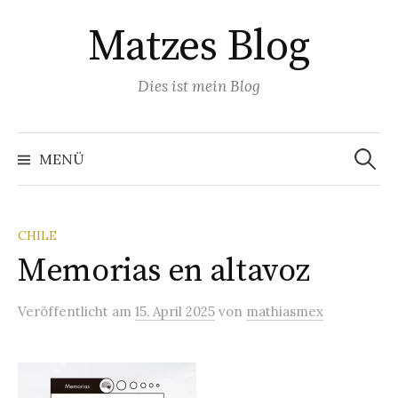
Springe
Matzes Blog
zum
Inhalt
Dies ist mein Blog
Suchen
nach:
MENÜ
CHILE
Memorias en altavoz
Veröffentlicht
am
15. April 2025
von
mathiasmex