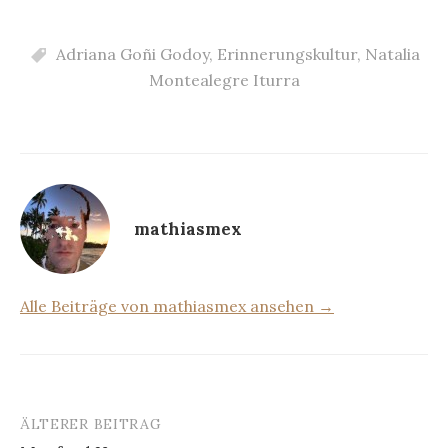
Adriana Goñi Godoy
,
Erinnerungskultur
,
Natalia
Montealegre Iturra
mathiasmex
Alle Beiträge von mathiasmex ansehen →
ÄLTERER BEITRAG
Beitrags-