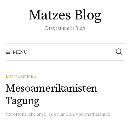
Springe
Matzes Blog
zum
Inhalt
Dies ist mein Blog
Suchen
nach:
MENÜ
MESOAMERIKA
Mesoamerikanisten-
Tagung
Veröffentlicht
am
5. Februar 2012
von
mathiasmex