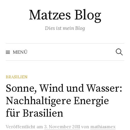
Springe
Matzes Blog
zum
Inhalt
Dies ist mein Blog
Suchen
nach:
MENÜ
BRASILIEN
Sonne, Wind und Wasser:
Nachhaltigere Energie
für Brasilien
Veröffentlicht
am
3. November 2011
von
mathiasmex