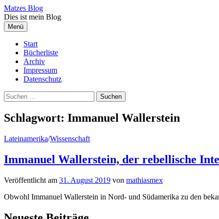
Springe
Matzes Blog
zum
Dies ist mein Blog
Inhalt
Menü
Start
Bücherliste
Archiv
Impressum
Datenschutz
Suchen
nach:
Schlagwort:
Immanuel Wallerstein
Lateinamerika
/
Wissenschaft
Immanuel Wallerstein, der rebellische Inte
Veröffentlicht
am
31. August 2019
von
mathiasmex
Obwohl Immanuel Wallerstein in Nord- und Südamerika zu den bekann
Neueste Beiträge