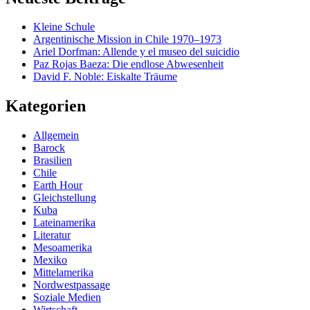
Kleine Schule
Argentinische Mission in Chile 1970–1973
Ariel Dorfman: Allende y el museo del suicidio
Paz Rojas Baeza: Die endlose Abwesenheit
David F. Noble: Eiskalte Träume
Kategorien
Allgemein
Barock
Brasilien
Chile
Earth Hour
Gleichstellung
Kuba
Lateinamerika
Literatur
Mesoamerika
Mexiko
Mittelamerika
Nordwestpassage
Soziale Medien
Wirtschaft