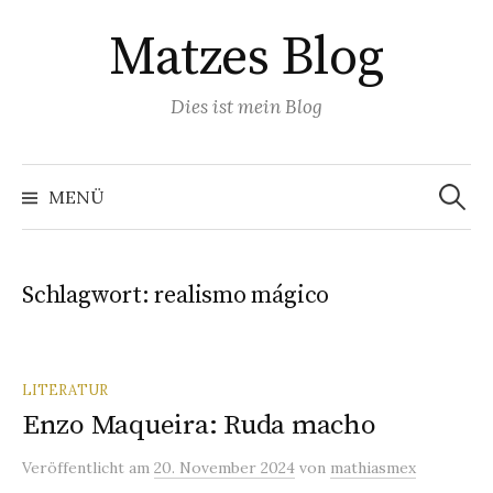
Springe
Matzes Blog
zum
Inhalt
Dies ist mein Blog
Suchen
nach:
MENÜ
Schlagwort:
realismo mágico
LITERATUR
Enzo Maqueira: Ruda macho
Veröffentlicht
am
20. November 2024
von
mathiasmex