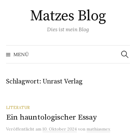
Springe
Matzes Blog
zum
Inhalt
Dies ist mein Blog
Suchen
nach:
MENÜ
Schlagwort:
Unrast Verlag
LITERATUR
Ein hauntologischer Essay
Veröffentlicht
am
10. Oktober 2024
von
mathiasmex