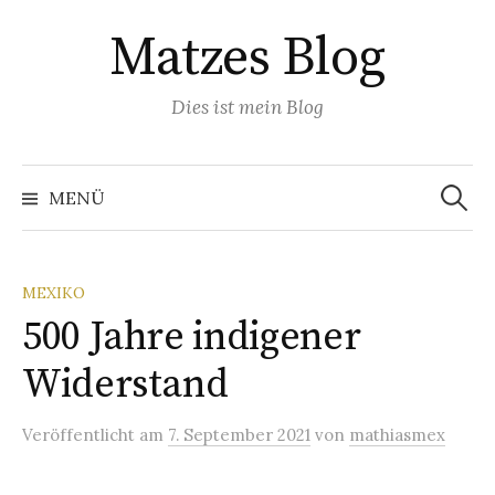
Springe
Matzes Blog
zum
Inhalt
Dies ist mein Blog
Suchen
nach:
MENÜ
MEXIKO
500 Jahre indigener
Widerstand
Veröffentlicht
am
7. September 2021
von
mathiasmex