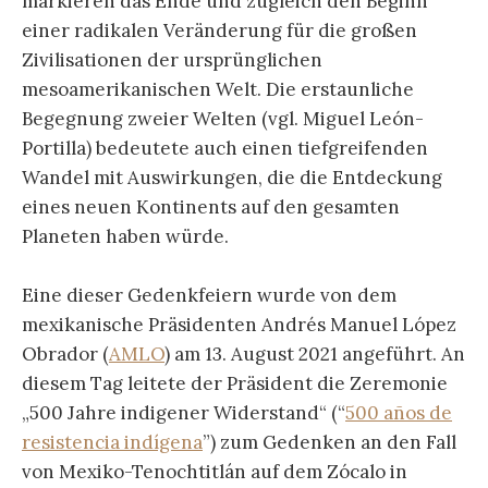
markieren das Ende und zugleich den Beginn
einer radikalen Veränderung für die großen
Zivilisationen der ursprünglichen
mesoamerikanischen Welt. Die erstaunliche
Begegnung zweier Welten (vgl. Miguel León-
Portilla) bedeutete auch einen tiefgreifenden
Wandel mit Auswirkungen, die die Entdeckung
eines neuen Kontinents auf den gesamten
Planeten haben würde.
Eine dieser Gedenkfeiern wurde von dem
mexikanische Präsidenten Andrés Manuel López
Obrador (
AMLO
) am 13. August 2021 angeführt. An
diesem Tag leitete der Präsident die Zeremonie
„500 Jahre indigener Widerstand“ (“
500 años de
resistencia indígena
”) zum Gedenken an den Fall
von Mexiko-Tenochtitlán auf dem Zócalo in