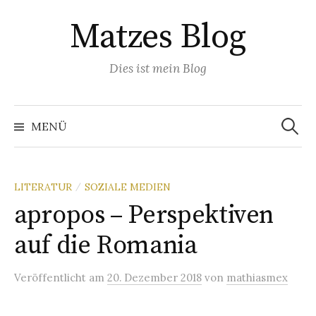
Springe
Matzes Blog
zum
Inhalt
Dies ist mein Blog
Suchen
nach:
MENÜ
LITERATUR
SOZIALE MEDIEN
/
apropos – Perspektiven
auf die Romania
Veröffentlicht
am
20. Dezember 2018
von
mathiasmex