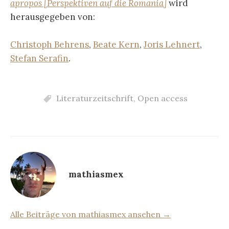
apropos [Perspektiven auf die Romania]
wird
herausgegeben von:
Christoph Behrens
,
Beate Kern
,
Joris Lehnert
,
Stefan Serafin
.
Literaturzeitschrift
,
Open access
mathiasmex
Alle Beiträge von mathiasmex ansehen →