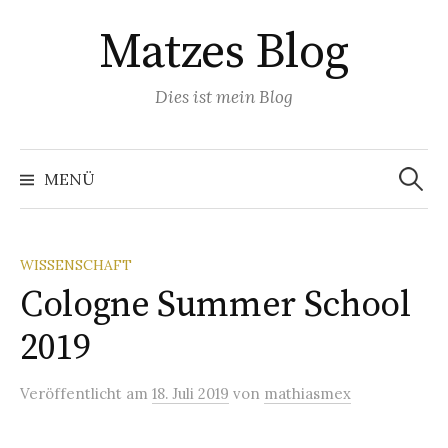
Springe
Matzes Blog
zum
Inhalt
Dies ist mein Blog
Suchen
nach:
MENÜ
WISSENSCHAFT
Cologne Summer School
2019
Veröffentlicht
am
18. Juli 2019
von
mathiasmex