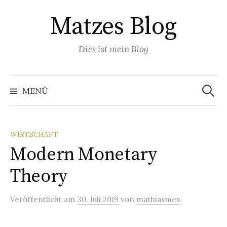
Springe
Matzes Blog
zum
Inhalt
Dies ist mein Blog
Suchen
nach:
MENÜ
WIRTSCHAFT
Modern Monetary
Theory
Veröffentlicht
am
30. Juli 2019
von
mathiasmex