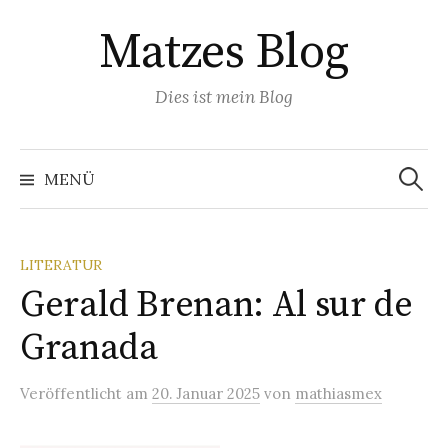
Springe
Matzes Blog
zum
Inhalt
Dies ist mein Blog
Suchen
nach:
MENÜ
LITERATUR
Gerald Brenan: Al sur de
Granada
Veröffentlicht
am
20. Januar 2025
von
mathiasmex