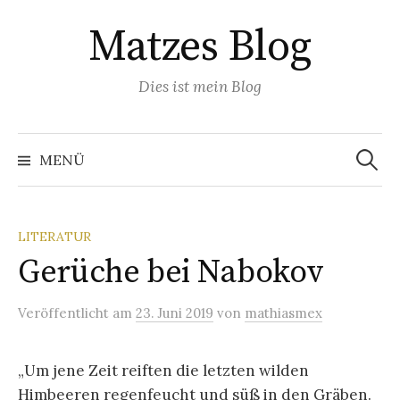
Springe
Matzes Blog
zum
Inhalt
Dies ist mein Blog
Suchen
nach:
MENÜ
LITERATUR
Gerüche bei Nabokov
Veröffentlicht
am
23. Juni 2019
von
mathiasmex
„Um jene Zeit reiften die letzten wilden
Himbeeren regenfeucht und süß in den Gräben.