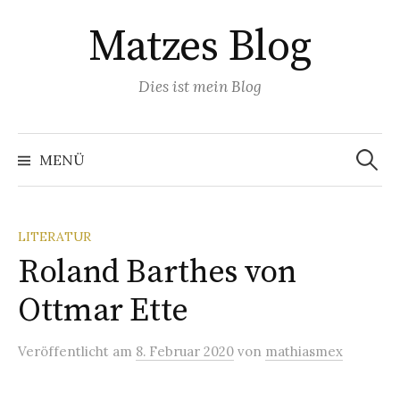
Springe
Matzes Blog
zum
Inhalt
Dies ist mein Blog
Suchen
nach:
MENÜ
LITERATUR
Roland Barthes von
Ottmar Ette
Veröffentlicht
am
8. Februar 2020
von
mathiasmex