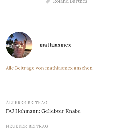
Roland Barthes
mathiasmex
Alle Beiträge von mathiasmex ansehen →
ÄLTERER BEITRAG
Beitrags-
FAJ Hohmann: Geliebter Knabe
Navigation
NEUERER BEITRAG