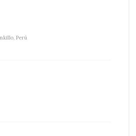
nkillo
,
Perú