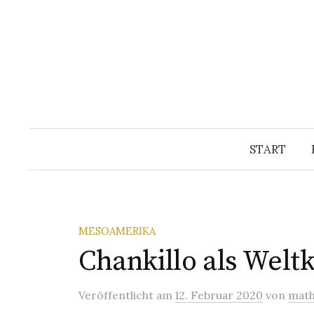
Springe
zum
Inhalt
START
MESOAMERIKA
Chankillo als Welt
Veröffentlicht
am
12. Februar 2020
von
math