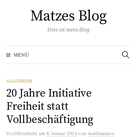
Springe
Matzes Blog
zum
Inhalt
Dies ist mein Blog
Suchen
nach:
MENÜ
ALLGEMEIN
20 Jahre Initiative
Freiheit statt
Vollbeschäftigung
Veröffentlicht
am
8. Januar 2024
von
mathiasmex