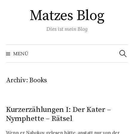
Springe
Matzes Blog
zum
Inhalt
Dies ist mein Blog
Suchen
nach:
MENÜ
Archiv:
Books
Kurzerzählungen I: Der Kater –
Nymphette – Rätsel
Wenn er Nabokov gelesen hätte, anstatt nur von der