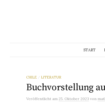
Springe
zum
Inhalt
START
CHILE
LITERATUR
/
Buchvorstellung a
Veröffentlicht
am
25. Oktober 2023
von
mat