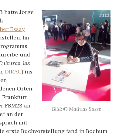
3 hatte Jorge
h
cher Essay
ustellen. Im
programms
lturerbe und
Culturas, las
a
,
DIRAC
) ins
den
edenen Orten
n Frankfurt
der FBM23 an
Bild: © Mathias Sasse
e“ an der
 sprach mit
ie erste Buchvorstellung fand in Bochum