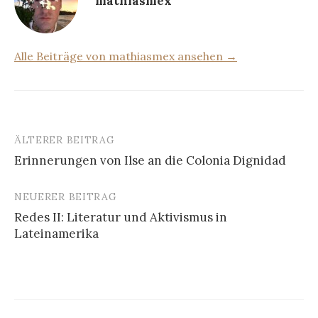
mathiasmex
Alle Beiträge von mathiasmex ansehen →
ÄLTERER BEITRAG
Beitrags-
Erinnerungen von Ilse an die Colonia Dignidad
Navigation
NEUERER BEITRAG
Redes II: Literatur und Aktivismus in
Lateinamerika