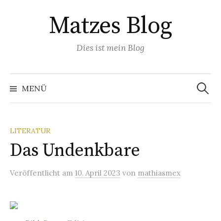
Springe
Matzes Blog
zum
Inhalt
Dies ist mein Blog
Suchen
nach:
MENÜ
LITERATUR
Das Undenkbare
Veröffentlicht
am
10. April 2023
von
mathiasmex