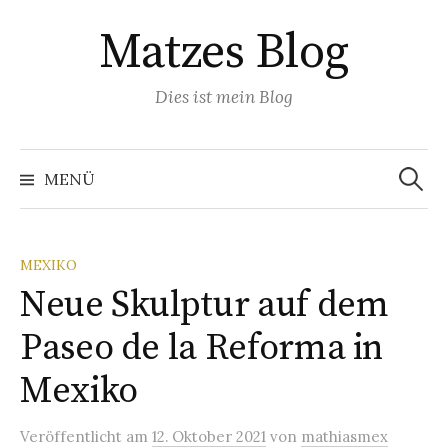
Springe
Matzes Blog
zum
Inhalt
Dies ist mein Blog
Suchen
nach:
MENÜ
MEXIKO
Neue Skulptur auf dem
Paseo de la Reforma in
Mexiko
Veröffentlicht
am
12. Oktober 2021
von
mathiasmex