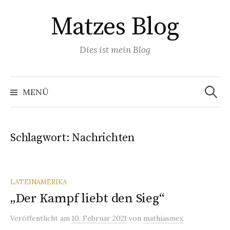
Springe
Matzes Blog
zum
Inhalt
Dies ist mein Blog
Suchen
nach:
MENÜ
Schlagwort:
Nachrichten
LATEINAMERIKA
„Der Kampf liebt den Sieg“
Veröffentlicht
am
10. Februar 2021
von
mathiasmex