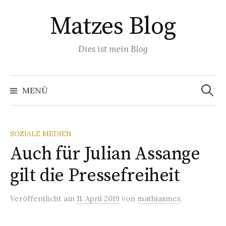
Springe
Matzes Blog
zum
Inhalt
Dies ist mein Blog
Suchen
nach:
MENÜ
SOZIALE MEDIEN
Auch für Julian Assange
gilt die Pressefreiheit
Veröffentlicht
am
11. April 2019
von
mathiasmex