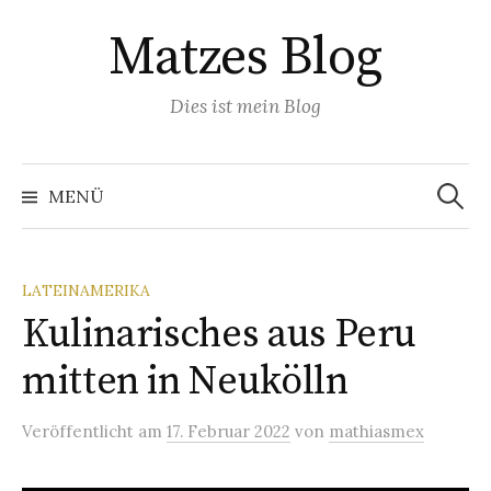
Springe
Matzes Blog
zum
Inhalt
Dies ist mein Blog
Suchen
nach:
MENÜ
LATEINAMERIKA
Kulinarisches aus Peru
mitten in Neukölln
Veröffentlicht
am
17. Februar 2022
von
mathiasmex