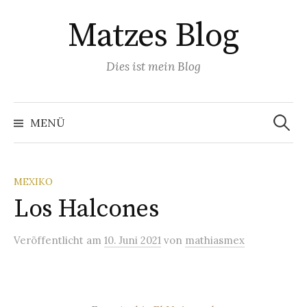
Springe
Matzes Blog
zum
Inhalt
Dies ist mein Blog
Suchen
nach:
MENÜ
MEXIKO
Los Halcones
Veröffentlicht
am
10. Juni 2021
von
mathiasmex