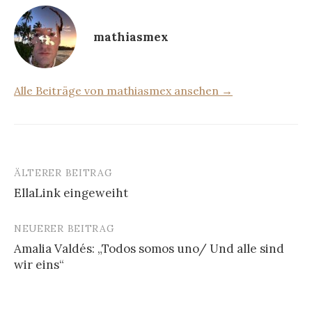
mathiasmex
Alle Beiträge von mathiasmex ansehen →
ÄLTERER BEITRAG
Beitrags-
EllaLink eingeweiht
Navigation
NEUERER BEITRAG
Amalia Valdés: „Todos somos uno/ Und alle sind
wir eins“