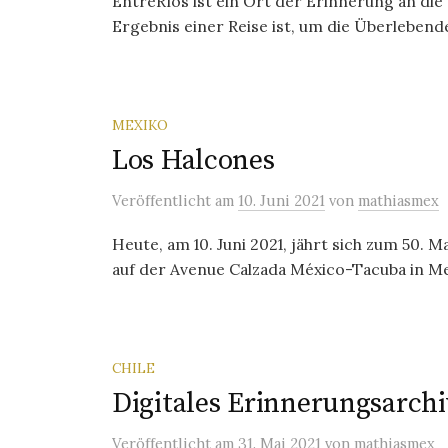
EntreRíos ist ein Ort der Erinnerung an die 
Ergebnis einer Reise ist, um die Überlebenden
MEXIKO
Los Halcones
Veröffentlicht
am
10. Juni 2021
von
mathiasmex
Heute, am 10. Juni 2021, jährt sich zum 50. 
auf der Avenue Calzada México-Tacuba in Me
CHILE
Digitales Erinnerungsarchi
Veröffentlicht
am
31. Mai 2021
von
mathiasmex