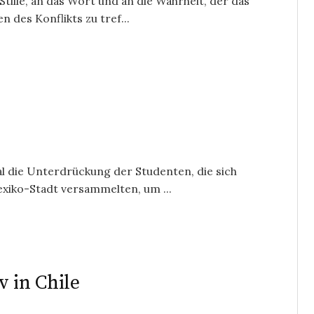
Stille, an das Wort und an die Wahrheit, der das
 des Konflikts zu tref...
Mal die Unterdrückung der Studenten, die sich
xiko-Stadt versammelten, um ...
v in Chile