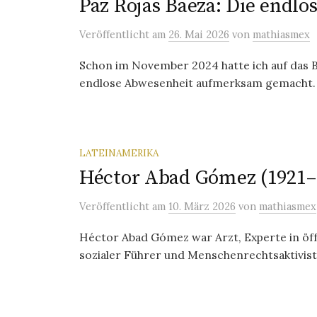
Paz Rojas Baeza: Die endl
Veröffentlicht
am
26. Mai 2026
von
mathiasmex
Schon im November 2024 hatte ich auf das B
endlose Abwesenheit aufmerksam gemacht. Je
LATEINAMERIKA
Héctor Abad Gómez (1921–
Veröffentlicht
am
10. März 2026
von
mathiasmex
Héctor Abad Gómez war Arzt, Experte in öff
sozialer Führer und Menschenrechtsaktivist. 