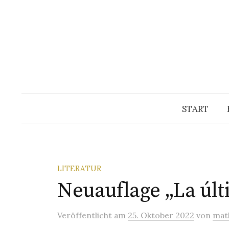
Springe
zum
Inhalt
START
LITERATUR
Neuauflage „La úl
Veröffentlicht
am
25. Oktober 2022
von
mat