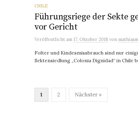
CHILE
Führungsriege der Sekte g
vor Gericht
Veröffentlicht
am
17. Oktober 2018
von
mathias
Folter und Kindesmissbrauch sind nur einig
Sektensiedlung „Colonia Dignidad“ in Chile 
Seitennummerierung
1
2
Nächster »
der
Beiträge